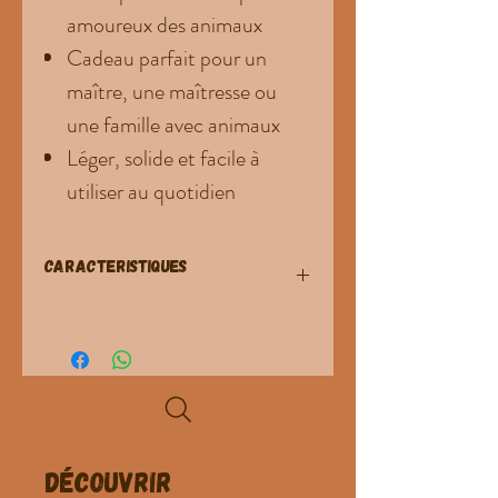
amoureux des animaux
Cadeau parfait pour un
maître, une maîtresse ou
une famille avec animaux
Léger, solide et facile à
utiliser au quotidien
CARACTERISTIQUES
Lot de
2 cadres photo magnétiques
Matière :
acrylique transparent premium
Fixation :
aimants puissants intégrés
Installation facile, sans perçage
Convient aux surfaces métalliques (frigo,
casier, tableau magnétique…)
Idéal pour photos de
chiens, chats et
Découvrir
animaux de compagnie