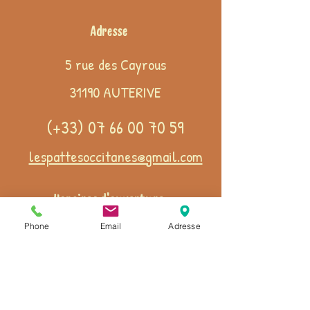
Adresse
5 rue des Cayrous
31190 AUTERIVE
(+33)
07 66 00 70 59
lespattesoccitanes@gmail.com
Horaires d'ouverture
Lun. - Mer. -Dim.
14 h - 19 h
Phone
Email
Adresse
Mar - Jeu - Ven - Sam
​ 9 h - 19 h