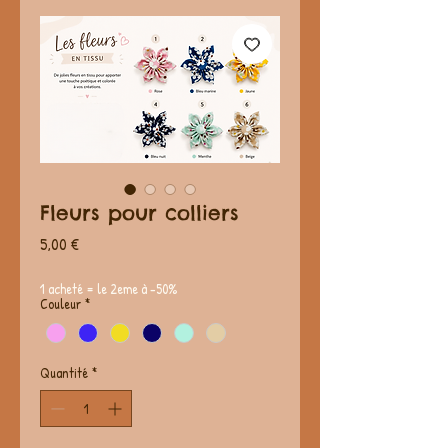
Fleurs pour colliers
Prix
5,00 €
1 acheté = le 2eme à -50%
Couleur
*
Quantité
*