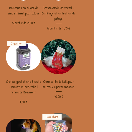
Breloques en alliage de
Brosse carde Universal -
zinc et émail pour collier
Démêlage et entretien du
pelage
Prix promotionnel
À partir de
2,00 €
Prix promotionnel
À partir de
7,90 €
Digestion
Charbodigest chiens & chats
Chaussette de Noël pour
– Digestion naturelle |
animaux à personnaliser
Ferme de Beaumont
Prix
10,00 €
Prix
7,90 €
Pour chats