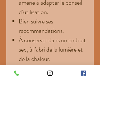
amené à adapter le conseil
d’utilisation.
Bien suivre ses
recommandations.
À conserver dans un endroit
sec, à l’abri de la lumière et
de la chaleur.
Réservé à l’alimentation
animale
CroArthro complément
alimentaire naturel pour les
articulations
Abonnez-vous et faites vous