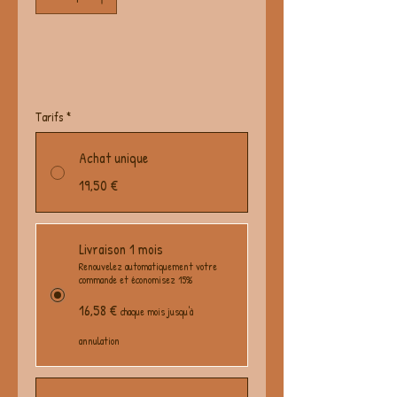
Tarifs
*
Achat unique
19,50 €
Livraison 1 mois
Renouvelez automatiquement votre
commande et économisez 15%
16,58 €
chaque mois jusqu'à
annulation